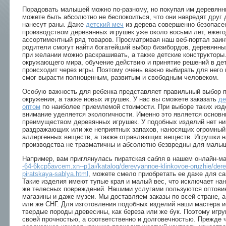
Порадовать малышей можно по-разному, но покупая им деревянн
можете быть абсолютно не беспокоиться, что они навредят друг 
нанесут раны. Даже
детский меч
из дерева совершенно безопасе
производством деревянных игрушек уже около восьми лет, ежег
ассортиментный ряд товаров. Просматривая наш веб-портал заи
родители смогут найти богатейший выбор бизибордов, деревянны
при желании можно раскрашивать, а также детские конструкторы
окружающего мира, обучение действию и принятие решений в де
происходит через игры. Поэтому очень важно выбирать для него 
смог вырасти полноценным, развитым и свободным человеком.
Особую важность для ребенка представляет правильный выбор 
окружения, а также новых игрушек. У нас вы сможете заказать
де
оптом
по наиболее приемлемой стоимости. При выборе таких изд
внимание уделяется экологичности. Именно это является основ
преимуществом деревянных игрушек. У подобных изделий нет ни
раздражающих или же неприятных запахов, наносящих огромный
аллергенных веществ, а также отравляющих веществ. Игрушки 
производства не травматичны и абсолютно безвредны для малы
Например, вам приглянулась пиратская сабля в нашем онлайн-м
-64-6kcp5avcem.xn--p1ai/katalog/derevyannoe-klinkovoe-oruzhie/der
piratskaya-sablya.html
, можете смело приобретать ее даже для с
Такие изделия имеют тупые края и малый вес, что исключает на
же телесных повреждений. Нашими услугами пользуются оптовик
магазины и даже музеи. Мы доставляем заказы по всей стране, 
или же СНГ. Для изготовления подобных изделий наши мастера и
твердые породы древесины, как береза или же бук. Поэтому игр
своей прочностью, а соответственно и долговечностью. Прежде 