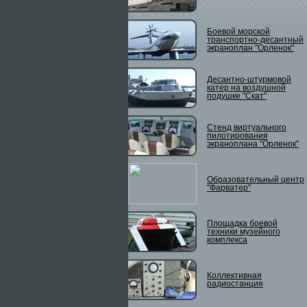
Боевой морской
транспортно-десантный
экраноплан "Орленок"
Десантно-штурмовой
катер на воздушной
подушке "Скат"
Стенд виртуального
пилотирования
экраноплана "Орленок"
Образовательный центр
"Фарватер"
Площадка боевой
техники музейного
комплекса
Коллективная
радиостанция