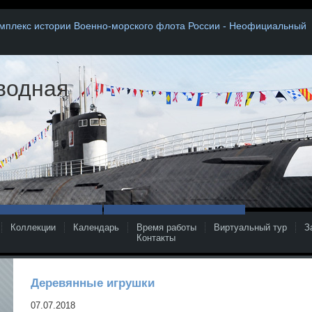
плекс истории Военно-морского флота России - Неофициальный
рленок»
2
3
Коллекции
Календарь
Время работы
Виртуальный тур
З
Контакты
Деревянные игрушки
07.07.2018