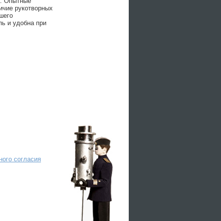
а. Опытные
ичие рукотворных
шего
пь и удобна при
ного согласия