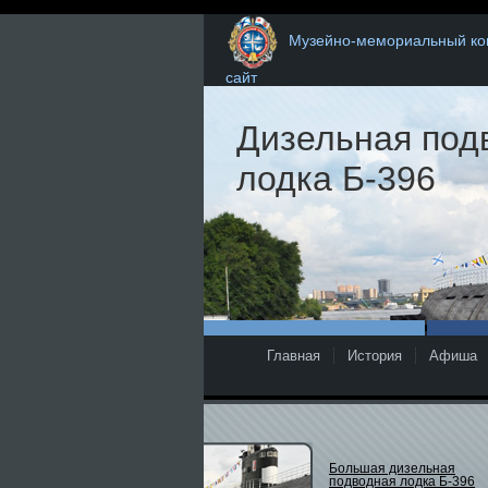
Музейно-мемориальный ком
сайт
Экраноплан «О
1
Главная
История
Афиша
Большая дизельная
подводная лодка Б-396