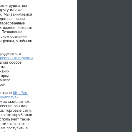
ые игрушки, вы
другу или же
н. Мы занимаемся
одно расширяя
нтересованные
х пазлов, которые
. Познавание
тском сознании
игрушки, чтобы он
предметного
ревянные игрушки
елий особое
ным
каких
 вред
нашего
шей.
агазине
http://xn-
evyannaya-
амых малолетних.
несение ран или
и, торговые сети,
а также зарубежью
спользуют такие
ушки отличаются
чем поступить в