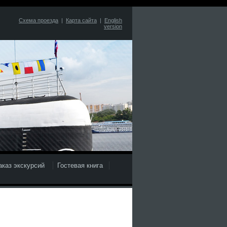
Схема проезда
|
Карта сайта
|
English
version
аказ экскурсий
Гостевая книга