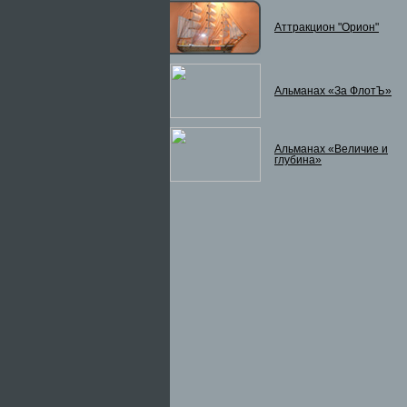
Аттракцион "Орион"
Альманах «За ФлотЪ»
Альманах «Величие и
глубина»