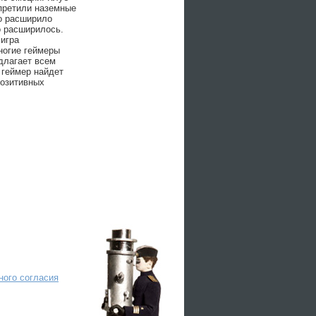
апретили наземные
но расширило
о расширилось.
 игра
многие геймеры
длагает всем
 геймер найдет
позитивных
ного согласия