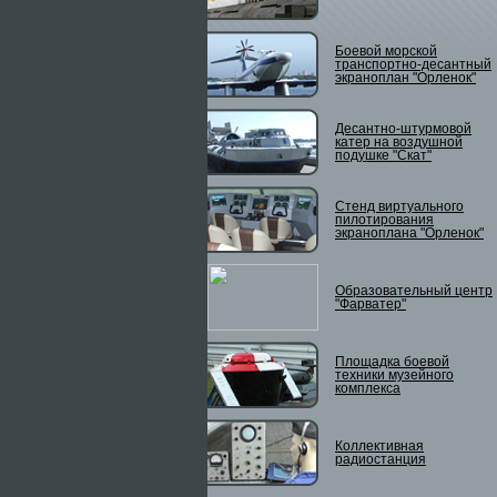
Боевой морской
транспортно-десантный
экраноплан "Орленок"
Десантно-штурмовой
катер на воздушной
подушке "Скат"
Стенд виртуального
пилотирования
экраноплана "Орленок"
Образовательный центр
"Фарватер"
Площадка боевой
техники музейного
комплекса
Коллективная
радиостанция